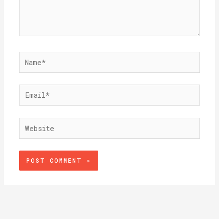
Name*
Email*
Website