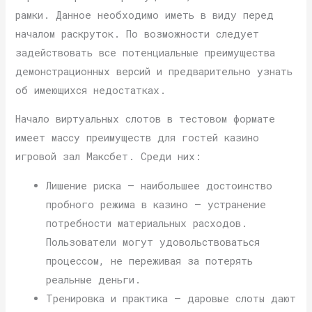
рамки. Данное необходимо иметь в виду перед
началом раскруток. По возможности следует
задействовать все потенциальные преимущества
демонстрационных версий и предварительно узнать
об имеющихся недостатках.
Начало виртуальных слотов в тестовом формате
имеет массу преимуществ для гостей казино
игровой зал Максбет. Среди них:
Лишение риска – наибольшее достоинство
пробного режима в казино – устранение
потребности материальных расходов.
Пользователи могут удовольствоваться
процессом, не переживая за потерять
реальные деньги.
Тренировка и практика – даровые слоты дают