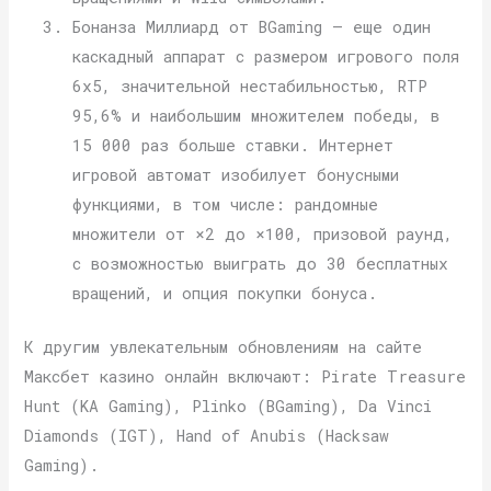
Бонанза Миллиард от BGaming – еще один
каскадный аппарат с размером игрового поля
6х5, значительной нестабильностью, RTP
95,6% и наибольшим множителем победы, в
15 000 раз больше ставки. Интернет
игровой автомат изобилует бонусными
функциями, в том числе: рандомные
множители от ×2 до ×100, призовой раунд,
с возможностью выиграть до 30 бесплатных
вращений, и опция покупки бонуса.
К другим увлекательным обновлениям на сайте
Максбет казино онлайн включают: Pirate Treasure
Hunt (KA Gaming), Plinko (BGaming), Da Vinci
Diamonds (IGT), Hand of Anubis (Hacksaw
Gaming).