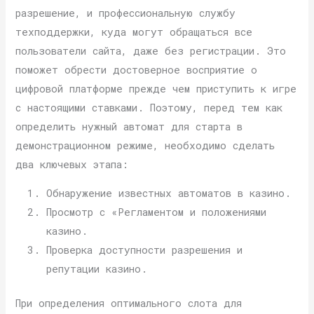
разрешение, и профессиональную службу
техподдержки, куда могут обращаться все
пользователи сайта, даже без регистрации. Это
поможет обрести достоверное восприятие о
цифровой платформе прежде чем приступить к игре
с настоящими ставками. Поэтому, перед тем как
определить нужный автомат для старта в
демонстрационном режиме, необходимо сделать
два ключевых этапа:
Обнаружение известных автоматов в казино.
Просмотр с «Регламентом и положениями
казино.
Проверка доступности разрешения и
репутации казино.
При определения оптимального слота для