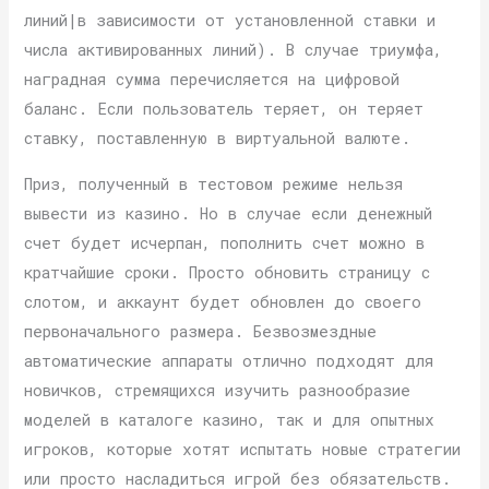
линий|в зависимости от установленной ставки и
числа активированных линий). В случае триумфа,
наградная сумма перечисляется на цифровой
баланс. Если пользователь теряет, он теряет
ставку, поставленную в виртуальной валюте.
Приз, полученный в тестовом режиме нельзя
вывести из казино. Но в случае если денежный
счет будет исчерпан, пополнить счет можно в
кратчайшие сроки. Просто обновить страницу с
слотом, и аккаунт будет обновлен до своего
первоначального размера. Безвозмездные
автоматические аппараты отлично подходят для
новичков, стремящихся изучить разнообразие
моделей в каталоге казино, так и для опытных
игроков, которые хотят испытать новые стратегии
или просто насладиться игрой без обязательств.