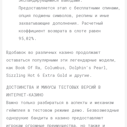
экспандирующимися Вайлдами.
Предоставляется этап с бесплатными спинами,
опция подмены символов, респины и иные
захватывающие дополнения. Расчетный
коэффициент возврата в слоте равен
95,02%.
Вдобавок во различных казино продолжают
оставаться популярными эти легендарные модели,
как Book Of Ra, Columbus, Dolphin’s Pearl,
Sizzling Hot 6 Extra Gold и другие.
ДОСТОИНСТВА И МИНУСЫ ТЕСТОВЫХ ВЕРСИЙ В
ИНТЕРНЕТ-КАЗИНО
Важно только разбираться в аспекты и механизм
геймплея в тестовом режиме демо. Безвозмездные
однорукие бандиты в казино предоставляют
игрокам огромные преимущества, но также и