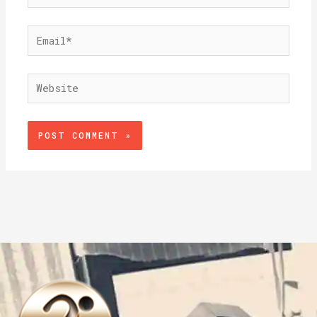
Email*
Website