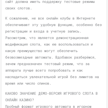
сайт должна иметь поддержку тестовые режимы
своих слотов.
К сожалению, не все онлайн клубы в Интернете
обеспечивают эту удобную функцию, особенно без
регистрации и входа в учетную запись.
Рассмотрим, что является демонстрационная
модификация слота, как ею воспользоваться и
какую преимущество могут обеспечить
безвозмездные автоматы. Вдобавок разберёмся,
зачем предназначен тестовый режим, что за
аппараты лучше всего попробовать и как
насладиться увлекательной игрой без лимитов на
время или число спинов.
КАКОВО ЗНАЧЕНИЕ ДЕМО-ВЕРСИЯ ИГРОВОГО СЛОТА В
ОНЛАЙН КАЗИНО?
Пробный формат игрового автомата в игорном