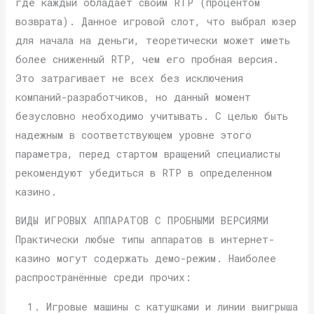
где каждый обладает своим RTP (процентом
возврата). Данное игровой слот, что выбрал юзер
для начала на деньги, теоретически может иметь
более сниженный RTP, чем его пробная версия.
Это затрагивает не всех без исключения
компаний-разработчиков, но данный момент
безусловно необходимо учитывать. С целью быть
надежным в соответствующем уровне этого
параметра, перед стартом вращений специалисты
рекомендуют убедиться в RTP в определенном
казино.
ВИДЫ ИГРОВЫХ АППАРАТОВ С ПРОБНЫМИ ВЕРСИЯМИ
Практически любые типы аппаратов в интернет-
казино могут содержать демо-режим. Наиболее
распространённые среди прочих:
Игровые машины с катушками и линии выигрыша