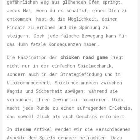
gefährlichen Weg aus glühenden Öfen springt.
Jedes Mal, wenn du es schaffst, einem Ofen zu
entkommen, hast du die Möglichkeit, deinen
Einsatz zu erhöhen und die Spannung zu
steigern. Doch jede falsche Bewegung kann für
das Huhn fatale Konsequenzen haben.
Die Faszination der
chicken road game
liegt
nicht nur in der einfachen Spielmechanik,
sondern auch in der Strategiefindung und im
Risikomanagement. Spielende müssen zwischen
Wagnis und Sicherheit abwägen, während sie
versuchen, ihren Gewinn zu maximieren. Dies
macht jede Runde zu einem aufregenden Erlebnis,
das sowohl Glück als auch Geschick erfordert.
In diesem Artikel werden wir die verschiedenen
Aspekte des Spiels genauer betrachten. Dazu