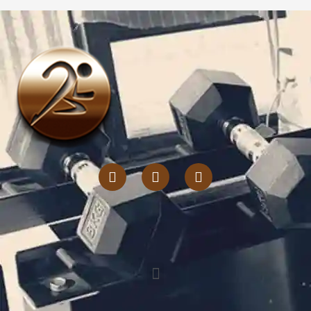
I
T
L
n
i
i
s
k
n
t
t
k
a
o
e
g
k
d
r
i
a
n
Menu
m