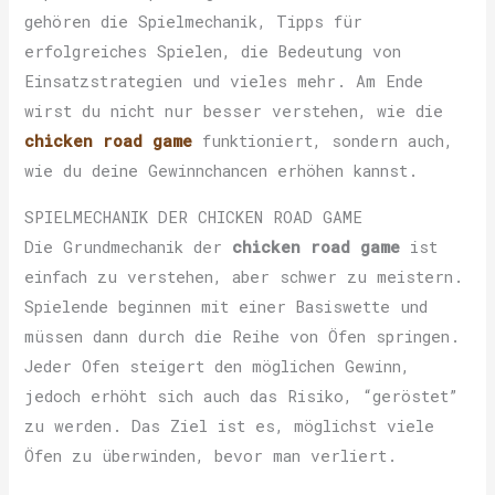
gehören die Spielmechanik, Tipps für
erfolgreiches Spielen, die Bedeutung von
Einsatzstrategien und vieles mehr. Am Ende
wirst du nicht nur besser verstehen, wie die
chicken road game
funktioniert, sondern auch,
wie du deine Gewinnchancen erhöhen kannst.
SPIELMECHANIK DER CHICKEN ROAD GAME
Die Grundmechanik der
chicken road game
ist
einfach zu verstehen, aber schwer zu meistern.
Spielende beginnen mit einer Basiswette und
müssen dann durch die Reihe von Öfen springen.
Jeder Ofen steigert den möglichen Gewinn,
jedoch erhöht sich auch das Risiko, “geröstet”
zu werden. Das Ziel ist es, möglichst viele
Öfen zu überwinden, bevor man verliert.