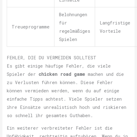
Belohnungen
für
Langfristige
Treueprogramme
regelmäßiges
Vorteile
Spielen
FEHLER, DIE DU VERMEIDEN SOLLTEST
Es gibt einige häufige Fehler, die viele
Spieler der
chicken road game
machen und die
zu Verlusten führen können. Diese Fehler
können vermieden werden, wenn du auf einige
einfache Tipps achtest. Viele Spieler setzen
ihre Einsätze unrealistisch hoch und riskieren
so schnell ihr gesamtes Guthaben.
Ein weiterer verbreiteter Fehler ist die
Unfähigkeit, rechtzeitig aufzuhören. Wenn du in