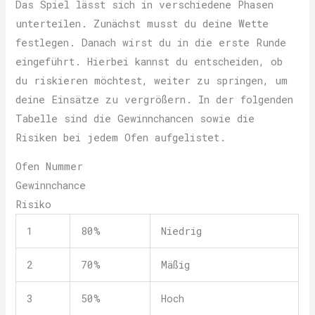
Das Spiel lässt sich in verschiedene Phasen
unterteilen. Zunächst musst du deine Wette
festlegen. Danach wirst du in die erste Runde
eingeführt. Hierbei kannst du entscheiden, ob
du riskieren möchtest, weiter zu springen, um
deine Einsätze zu vergrößern. In der folgenden
Tabelle sind die Gewinnchancen sowie die
Risiken bei jedem Ofen aufgelistet.
Ofen Nummer
Gewinnchance
Risiko
1
80%
Niedrig
2
70%
Mäßig
3
50%
Hoch