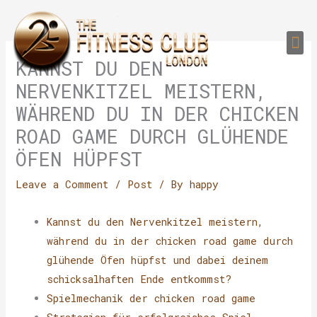
Skip
to
Me
content
PERSONAL TRAI
GROUP TRAIN
TRAIN YOUR CLIEN
GYM EQUIPMENT TRAINING PROGR
KANNST DU DEN
NERVENKITZEL MEISTERN,
WÄHREND DU IN DER CHICKEN
ROAD GAME DURCH GLÜHENDE
ÖFEN HÜPFST
Leave a Comment
/
Post
/ By
happy
Kannst du den Nervenkitzel meistern,
während du in der chicken road game durch
glühende Öfen hüpfst und dabei deinem
schicksalhaften Ende entkommst?
Spielmechanik der chicken road game