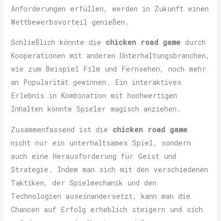
Anforderungen erfüllen, werden in Zukunft einen
Wettbewerbsvorteil genießen.
Schließlich könnte die
chicken road game
durch
Kooperationen mit anderen Unterhaltungsbranchen,
wie zum Beispiel Film und Fernsehen, noch mehr
an Popularität gewinnen. Ein interaktives
Erlebnis in Kombination mit hochwertigen
Inhalten könnte Spieler magisch anziehen.
Zusammenfassend ist die
chicken road game
nicht nur ein unterhaltsames Spiel, sondern
auch eine Herausforderung für Geist und
Strategie. Indem man sich mit den verschiedenen
Taktiken, der Spielmechanik und den
Technologien auseinandersetzt, kann man die
Chancen auf Erfolg erheblich steigern und sich