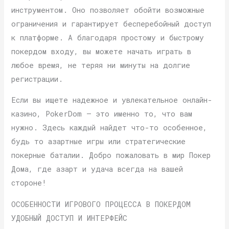
инструментом. Оно позволяет обойти возможные
ограничения и гарантирует бесперебойный доступ
к платформе. А благодаря простому и быстрому
покердом входу, вы можете начать играть в
любое время, не теряя ни минуты на долгие
регистрации.
Если вы ищете надежное и увлекательное онлайн-
казино, PokerDom – это именно то, что вам
нужно. Здесь каждый найдет что-то особенное,
будь то азартные игры или стратегические
покерные баталии. Добро пожаловать в мир Покер
Дома, где азарт и удача всегда на вашей
стороне!
ОСОБЕННОСТИ ИГРОВОГО ПРОЦЕССА В ПОКЕРДОМ
УДОБНЫЙ ДОСТУП И ИНТЕРФЕЙС