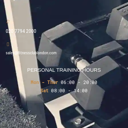
020 7794 2000
sales@fitnessclublondon.com
PERSONAL TRAINING HOURS
Mon - Thur
06:00 - 20:00
Sat
08:00 - 14:00