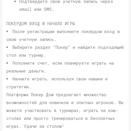
Подтвердите свою учетную запись через
email или SMS.
ПОКЕРДОМ ВХОД И НАЧАЛО ИГРЫ
После регистрации выполните покердом вход в
свою учетную запись.
Выберите раздел “Покер” и найдите подходящий
стол или турнир.
Пополните счет, если планируете играть на
реальные деньги.
Начните играть, используя свои навыки и
стратегии.
Платформа Покер Дом предлагает множество
возможностей для новичков и опытных игроков. Вы
можете участвовать в турнирах, играть на кэш-
столах или просто тренироваться в бесплатных
играх. Удачи за столом!