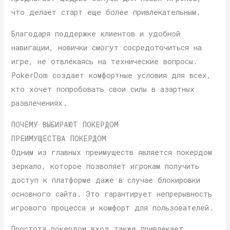
что делает старт еще более привлекательным.
Благодаря поддержке клиентов и удобной
навигации, новички смогут сосредоточиться на
игре, не отвлекаясь на технические вопросы.
PokerDom создает комфортные условия для всех,
кто хочет попробовать свои силы в азартных
развлечениях.
ПОЧЕМУ ВЫБИРАЮТ ПОКЕРДОМ
ПРЕИМУЩЕСТВА ПОКЕРДОМ
Одним из главных преимуществ является покердом
зеркало, которое позволяет игрокам получить
доступ к платформе даже в случае блокировки
основного сайта. Это гарантирует непрерывность
игрового процесса и комфорт для пользователей.
Простота покердом вход также привлекает