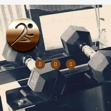
I
T
L
n
i
i
s
k
n
t
t
k
a
o
e
g
k
d
r
i
a
n
Menu
m