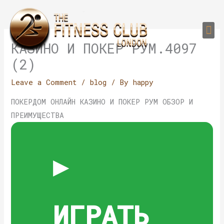
Skip
to
Me
content
PERSONAL TRAI
GROUP TRAIN
TRAIN YOUR CLIEN
GYM EQUIPMENT TRAINING PROGR
КАЗИНО И ПОКЕР РУМ.4097
(2)
Leave a Comment
/
blog
/ By
happy
ПОКЕРДОМ ОНЛАЙН КАЗИНО И ПОКЕР РУМ ОБЗОР И
ПРЕИМУЩЕСТВА
▶️
ИГРАТЬ