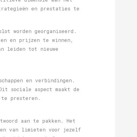
trategieën en prestaties te
slot worden georganiseerd.
den en prijzen te winnen,
an leiden tot nieuwe
schappen en verbindingen.
Dit sociale aspect maakt de
 te presteren.
ntwoord aan te pakken. Het
en van limieten voor jezelf