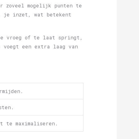
r zoveel mogelijk punten te
t je inzet, wat betekent
te vroeg of te laat springt,
g voegt een extra laag van
rmijden.
sten.
st te maximaliseren.