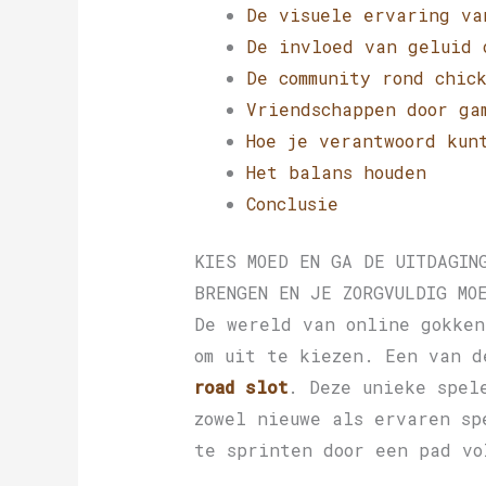
De visuele ervaring va
De invloed van geluid 
De community rond chic
Vriendschappen door ga
Hoe je verantwoord kun
Het balans houden
Conclusie
KIES MOED EN GA DE UITDAGIN
BRENGEN EN JE ZORGVULDIG MO
De wereld van online gokken
om uit te kiezen. Een van d
road slot
. Deze unieke spel
zowel nieuwe als ervaren sp
te sprinten door een pad vo