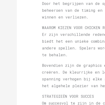
Door het begrijpen van de s
beheersen van de timing en 
winnen en verliezen.
WAAROM KIEZEN VOOR CHICKEN 
Er zijn verschillende rede
biedt het een unieke combin
andere spellen. Spelers wor
te behalen.
Bovendien zijn de graphics 
creëren. De kleurrijke en l
spanning verhogen bij elke 
het algehele plezier van he
STRATEGIEËN VOOR SUCCES
Om succesvol te zijn in de 