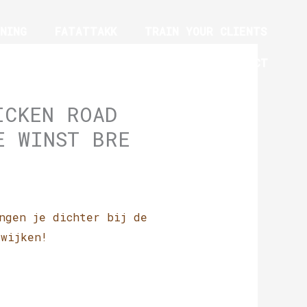
NING
FATATTAKK
TRAIN YOUR CLIENTS
YM EQUIPMENT TRAINING PROGRAM
CONTACT
ICKEN ROAD
E WINST BRE
ngen je dichter bij de
wijken!