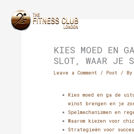
Skip
to
content
KIES MOED EN G
SLOT, WAAR JE 
Leave a Comment
/
Post
/ B
Kies moed en ga de uit
winst brengen en je zo
Spelmechanismen en reg
Waarom kiezen voor chi
Strategieën voor succe