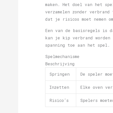
maken. Het doel van het spe
verzamelen zonder verbrand 
dat je risicos moet nemen o
Een van de basisregels is d
kan je kip verbrand worden 
spanning toe aan het spel.
Spelmechanisme
Beschrijving
Springen
De speler moe
Inzetten
Elke oven ver
Risico’s
Spelers moete