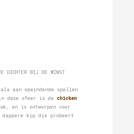
JE DICHTER BIJ DE WINST
cala aan opwindende spellen
 in deze sfeer is de
chicken
uk, en is ontworpen voor
n dappere kip die probeert