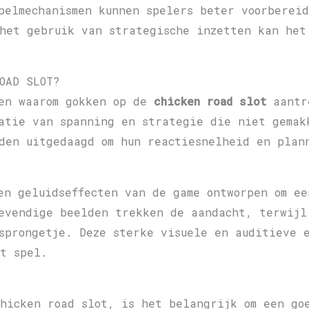
pelmechanismen kunnen spelers beter voorberei
het gebruik van strategische inzetten kan het
ROAD SLOT?
nen waarom gokken op de
chicken road slot
aantre
atie van spanning en strategie die niet gemak
den uitgedaagd om hun reactiesnelheid en plann
en geluidseffecten van de game ontworpen om e
evendige beelden trekken de aandacht, terwijl
sprongetje. Deze sterke visuele en auditieve 
t spel.
chicken road slot, is het belangrijk om een go