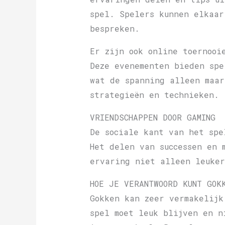
spel. Spelers kunnen elkaar
bespreken.
Er zijn ook online toernooi
Deze evenementen bieden spe
wat de spanning alleen maar
strategieën en technieken.
VRIENDSCHAPPEN DOOR GAMING
De sociale kant van het spe
Het delen van successen en 
ervaring niet alleen leuker
HOE JE VERANTWOORD KUNT GOK
Gokken kan zeer vermakelijk
spel moet leuk blijven en n