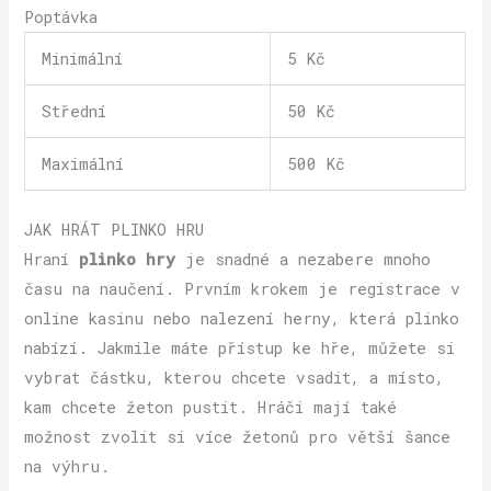
Poptávka
Minimální
5 Kč
Střední
50 Kč
Maximální
500 Kč
JAK HRÁT PLINKO HRU
Hraní
plinko hry
je snadné a nezabere mnoho
času na naučení. Prvním krokem je registrace v
online kasinu nebo nalezení herny, která plinko
nabízí. Jakmile máte přístup ke hře, můžete si
vybrat částku, kterou chcete vsadit, a místo,
kam chcete žeton pustit. Hráči mají také
možnost zvolit si více žetonů pro větší šance
na výhru.