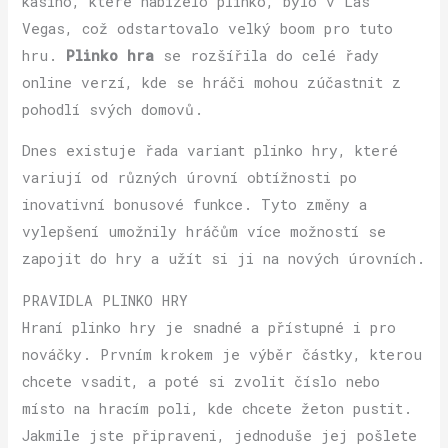
kasino, které nabízelo plinko, bylo v Las
Vegas, což odstartovalo velký boom pro tuto
hru.
Plinko hra
se rozšířila do celé řady
online verzí, kde se hráči mohou zúčastnit z
pohodlí svých domovů.
Dnes existuje řada variant plinko hry, které
variují od různých úrovní obtížnosti po
inovativní bonusové funkce. Tyto změny a
vylepšení umožnily hráčům více možností se
zapojit do hry a užít si ji na nových úrovních.
PRAVIDLA PLINKO HRY
Hraní plinko hry je snadné a přístupné i pro
nováčky. Prvním krokem je výběr částky, kterou
chcete vsadit, a poté si zvolit číslo nebo
místo na hracím poli, kde chcete žeton pustit.
Jakmile jste připraveni, jednoduše jej pošlete