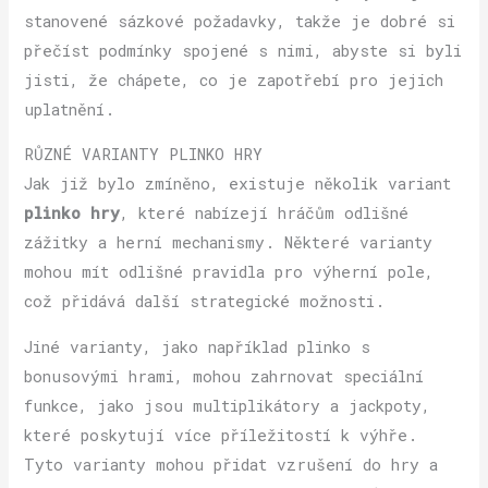
stanovené sázkové požadavky, takže je dobré si
přečíst podmínky spojené s nimi, abyste si byli
jisti, že chápete, co je zapotřebí pro jejich
uplatnění.
RŮZNÉ VARIANTY PLINKO HRY
Jak již bylo zmíněno, existuje několik variant
plinko hry
, které nabízejí hráčům odlišné
zážitky a herní mechanismy. Některé varianty
mohou mít odlišné pravidla pro výherní pole,
což přidává další strategické možnosti.
Jiné varianty, jako například plinko s
bonusovými hrami, mohou zahrnovat speciální
funkce, jako jsou multiplikátory a jackpoty,
které poskytují více příležitostí k výhře.
Tyto varianty mohou přidat vzrušení do hry a