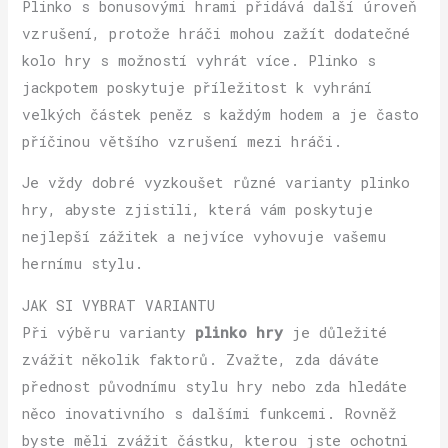
Plinko s bonusovými hrami přidává další úroveň
vzrušení, protože hráči mohou zažít dodatečné
kolo hry s možností vyhrát více. Plinko s
jackpotem poskytuje příležitost k vyhrání
velkých částek peněz s každým hodem a je často
příčinou většího vzrušení mezi hráči.
Je vždy dobré vyzkoušet různé varianty plinko
hry, abyste zjistili, která vám poskytuje
nejlepší zážitek a nejvíce vyhovuje vašemu
hernímu stylu.
JAK SI VYBRAT VARIANTU
Při výběru varianty
plinko hry
je důležité
zvážit několik faktorů. Zvažte, zda dáváte
přednost původnímu stylu hry nebo zda hledáte
něco inovativního s dalšími funkcemi. Rovněž
byste měli zvážit částku, kterou jste ochotni