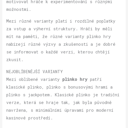
motivovat hráče k experimentování s různými
možnostmi.
Mezi různé varianty platí i rozdílné poplatky
za vstup a výherní struktury. Hráči by měli
mít na paměti, že různé varianty plinko hry
nabízejí různé výzvy a zkušenosti a je dobré
se informovat o každé verzi, kterou chtějí
zkusit.
NEJOBLÍBENĚJŠÍ VARIANTY
Mezi oblíbené varianty
plinko hry
patří
klasické plinko, plinko s bonusovými hrami a
plinko s jackpotem. Klasické plinko je tradiční
verze, která se hraje tak, jak byla původně
navržena, s minimálními úpravami pro moderní
kasinové prostředí.