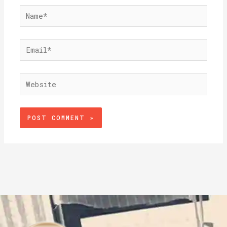
Name*
Email*
Website