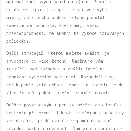
maximalizaci svých šancí na výhru. První a
nejdůležitější strategií je správné výběr
místa, ze kterého budete žetony pouštět.
Zaměřte se na místa, která mají vyšší
pravděpodobnost, že skončí na vysoce dotovaných
políčkách.
Další strategií, kterou můžete zvážit, je
investice do více žetonů. Umožňuje vám
rozšířit své možnosti a zvýšit šanci na
dosažení výherních kombinací. Rozhodněte se,
kolik peněz jste ochotni vsadit a investujte do
více žetonů, pokud to váš rozpočet dovolí.
Dalším povzbudivým tipem je udržet emotionální
kontrolu při hraní. I když je médium plinko hry
vzrušující, je důležité nezapomínat na vaši
původní sázku a rozpočet. Čím více emocionálně