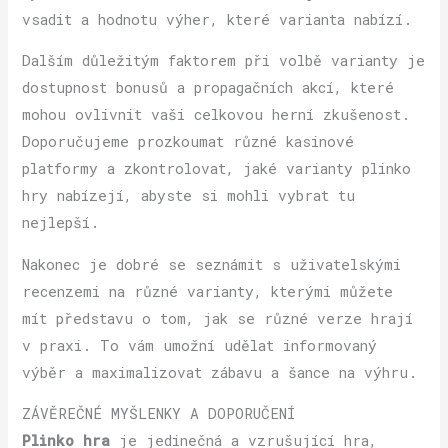
vsadit a hodnotu výher, které varianta nabízí.
Dalším důležitým faktorem při volbě varianty je
dostupnost bonusů a propagačních akcí, které
mohou ovlivnit vaši celkovou herní zkušenost.
Doporučujeme prozkoumat různé kasinové
platformy a zkontrolovat, jaké varianty plinko
hry nabízejí, abyste si mohli vybrat tu
nejlepší.
Nakonec je dobré se seznámit s uživatelskými
recenzemi na různé varianty, kterými můžete
mít představu o tom, jak se různé verze hrají
v praxi. To vám umožní udělat informovaný
výběr a maximalizovat zábavu a šance na výhru.
ZÁVĚREČNÉ MYŠLENKY A DOPORUČENÍ
Plinko hra
je jedinečná a vzrušující hra,