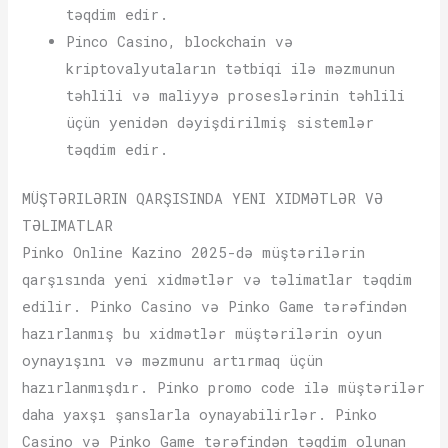
təqdim edir.
Pinco Casino, blockchain və
kriptovalyutaların tətbiqi ilə məzmunun
təhlili və maliyyə proseslərinin təhlili
üçün yenidən dəyişdirilmiş sistemlər
təqdim edir.
MÜŞTƏRILƏRIN QARŞISINDA YENI XIDMƏTLƏR VƏ
TƏLIMATLAR
Pinko Online Kazino 2025-də müştərilərin
qarşısında yeni xidmətlər və təlimatlar təqdim
edilir. Pinko Casino və Pinko Game tərəfindən
hazırlanmış bu xidmətlər müştərilərin oyun
oynayışını və məzmunu artırmaq üçün
hazırlanmışdır. Pinko promo code ilə müştərilər
daha yaxşı şanslarla oynayabilirlər. Pinko
Casino və Pinko Game tərəfindən təqdim olunan