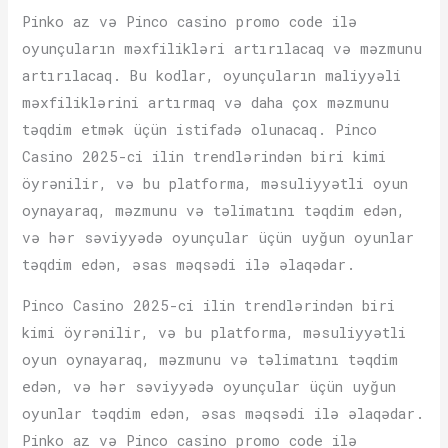
Pinko az və Pinco casino promo code ilə
oyunçuların məxfilikləri artırılacaq və məzmunu
artırılacaq. Bu kodlar, oyunçuların maliyyəli
məxfiliklərini artırmaq və daha çox məzmunu
təqdim etmək üçün istifadə olunacaq. Pinco
Casino 2025-ci ilin trendlərindən biri kimi
öyrənilir, və bu platforma, məsuliyyətli oyun
oynayaraq, məzmunu və təlimatını təqdim edən,
və hər səviyyədə oyunçular üçün uyğun oyunlar
təqdim edən, əsas məqsədi ilə əlaqədar.
Pinco Casino 2025-ci ilin trendlərindən biri
kimi öyrənilir, və bu platforma, məsuliyyətli
oyun oynayaraq, məzmunu və təlimatını təqdim
edən, və hər səviyyədə oyunçular üçün uyğun
oyunlar təqdim edən, əsas məqsədi ilə əlaqədar.
Pinko az və Pinco casino promo code ilə