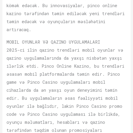
kömək edəcək. Bu innovasiyalar, pinco online
kazino tərəfindən təmin ediləcək yeni trendləri
təmin edəcək və oyunçuların məsləhətini
artıracaq.
MOBIL OYUNLAR VƏ QAZINO UYGULAMALARI
2025-ci ilin qazino trendləri mobil oyunlar və
qazino uygulamalarında da yaxşı nisbətən yaxşı
ilərlik etdi. Pinco Online Kazino, bu trendləri
əsasən mobil platformalarda təmin edir. Pinco
game və Pinco Casino uygulamaları mobil
cihazlarda da ən yaxşı oyun deneyimini təmin
edir. Bu uygulamaların əsas fəaliyyəti mobil
oyunlar ilə bağlıdır, lakin Pinco Casino promo
code və Pinco Casino uygulaması ilə birlikdə,
oyunçu məlumatları, hesabları və qazino
tərəfindən təqdim olunan promosiyaları