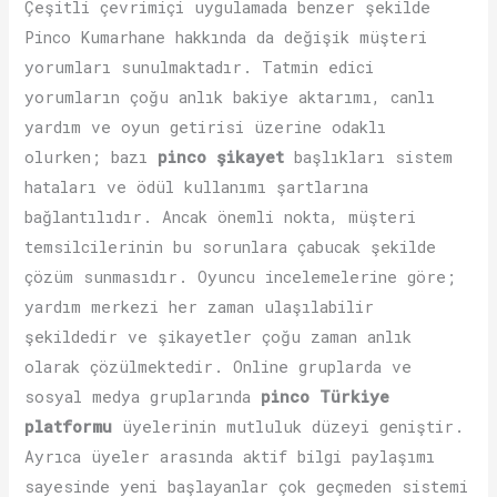
Çeşitli çevrimiçi uygulamada benzer şekilde
Pinco Kumarhane hakkında da değişik müşteri
yorumları sunulmaktadır. Tatmin edici
yorumların çoğu anlık bakiye aktarımı, canlı
yardım ve oyun getirisi üzerine odaklı
olurken; bazı
pinco şikayet
başlıkları sistem
hataları ve ödül kullanımı şartlarına
bağlantılıdır. Ancak önemli nokta, müşteri
temsilcilerinin bu sorunlara çabucak şekilde
çözüm sunmasıdır. Oyuncu incelemelerine göre;
yardım merkezi her zaman ulaşılabilir
şekildedir ve şikayetler çoğu zaman anlık
olarak çözülmektedir. Online gruplarda ve
sosyal medya gruplarında
pinco Türkiye
platformu
üyelerinin mutluluk düzeyi geniştir.
Ayrıca üyeler arasında aktif bilgi paylaşımı
sayesinde yeni başlayanlar çok geçmeden sistemi