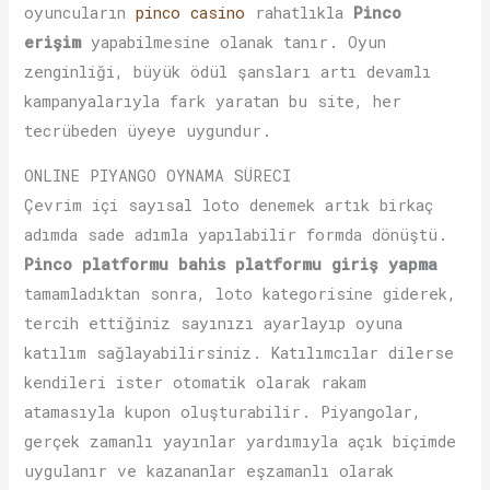
oyuncuların
pinco casino
rahatlıkla
Pinco
erişim
yapabilmesine olanak tanır. Oyun
zenginliği, büyük ödül şansları artı devamlı
kampanyalarıyla fark yaratan bu site, her
tecrübeden üyeye uygundur.
ONLINE PIYANGO OYNAMA SÜRECI
Çevrim içi sayısal loto denemek artık birkaç
adımda sade adımla yapılabilir formda dönüştü.
Pinco platformu bahis platformu giriş yapma
tamamladıktan sonra, loto kategorisine giderek,
tercih ettiğiniz sayınızı ayarlayıp oyuna
katılım sağlayabilirsiniz. Katılımcılar dilerse
kendileri ister otomatik olarak rakam
atamasıyla kupon oluşturabilir. Piyangolar,
gerçek zamanlı yayınlar yardımıyla açık biçimde
uygulanır ve kazananlar eşzamanlı olarak