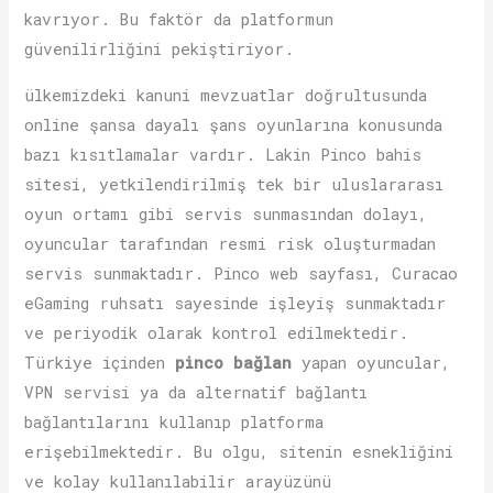
kavrıyor. Bu faktör da platformun
güvenilirliğini pekiştiriyor.
ülkemizdeki kanuni mevzuatlar doğrultusunda
online şansa dayalı şans oyunlarına konusunda
bazı kısıtlamalar vardır. Lakin Pinco bahis
sitesi, yetkilendirilmiş tek bir uluslararası
oyun ortamı gibi servis sunmasından dolayı,
oyuncular tarafından resmi risk oluşturmadan
servis sunmaktadır. Pinco web sayfası, Curacao
eGaming ruhsatı sayesinde işleyiş sunmaktadır
ve periyodik olarak kontrol edilmektedir.
Türkiye içinden
pinco bağlan
yapan oyuncular,
VPN servisi ya da alternatif bağlantı
bağlantılarını kullanıp platforma
erişebilmektedir. Bu olgu, sitenin esnekliğini
ve kolay kullanılabilir arayüzünü