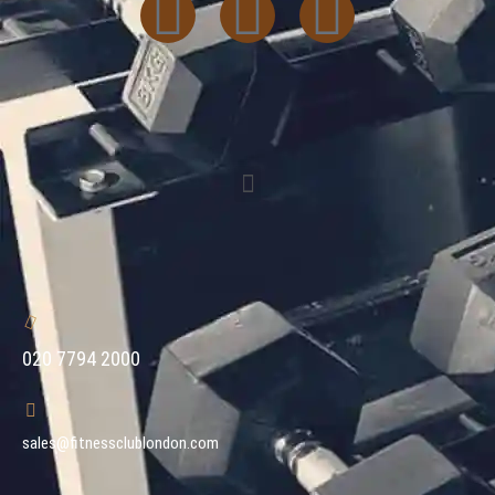
I
T
L
n
i
i
s
k
n
t
t
k
Menu
a
o
e
g
k
d
r
i
020 7794 2000
a
n
m
sales@fitnessclublondon.com