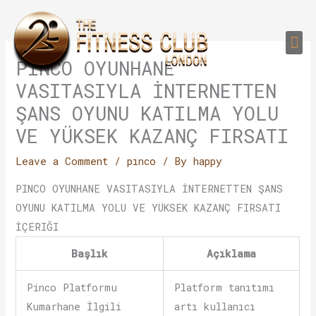
Skip
to
Me
content
PERSONAL TRAI
GROUP TRAIN
TRAIN YOUR CLIEN
GYM EQUIPMENT TRAINING PROGR
PINCO OYUNHANE
VASITASIYLA İNTERNETTEN
ŞANS OYUNU KATILMA YOLU
VE YÜKSEK KAZANÇ FIRSATI
Leave a Comment
/
pınco
/ By
happy
PINCO OYUNHANE VASITASIYLA İNTERNETTEN ŞANS
OYUNU KATILMA YOLU VE YÜKSEK KAZANÇ FIRSATI
İÇERIĞI
Başlık
Açıklama
Pinco Platformu
Platform tanıtımı
Kumarhane İlgili
artı kullanıcı