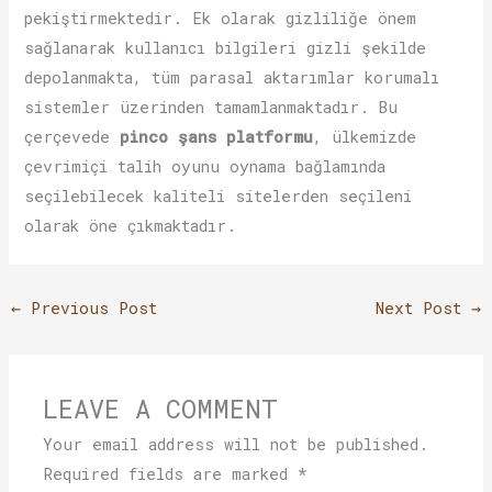
pekiştirmektedir. Ek olarak gizliliğe önem
sağlanarak kullanıcı bilgileri gizli şekilde
depolanmakta, tüm parasal aktarımlar korumalı
sistemler üzerinden tamamlanmaktadır. Bu
çerçevede
pinco şans platformu
, ülkemizde
çevrimiçi talih oyunu oynama bağlamında
seçilebilecek kaliteli sitelerden seçileni
olarak öne çıkmaktadır.
←
Previous Post
Next Post
→
LEAVE A COMMENT
Your email address will not be published.
Required fields are marked
*