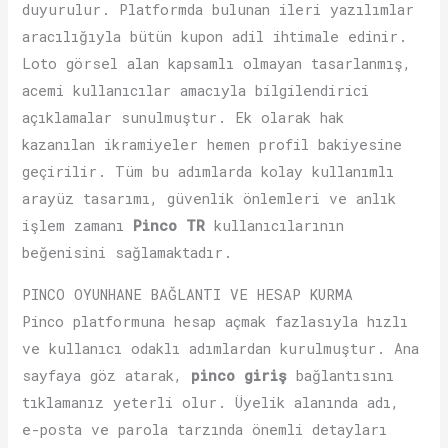
duyurulur. Platformda bulunan ileri yazılımlar
aracılığıyla bütün kupon adil ihtimale edinir.
Loto görsel alan kapsamlı olmayan tasarlanmış,
acemi kullanıcılar amacıyla bilgilendirici
açıklamalar sunulmuştur. Ek olarak hak
kazanılan ikramiyeler hemen profil bakiyesine
geçirilir. Tüm bu adımlarda kolay kullanımlı
arayüz tasarımı, güvenlik önlemleri ve anlık
işlem zamanı
Pinco TR
kullanıcılarının
beğenisini sağlamaktadır.
PINCO OYUNHANE BAĞLANTI VE HESAP KURMA
Pinco platformuna hesap açmak fazlasıyla hızlı
ve kullanıcı odaklı adımlardan kurulmuştur. Ana
sayfaya göz atarak,
pinco giriş
bağlantısını
tıklamanız yeterli olur. Üyelik alanında adı,
e-posta ve parola tarzında önemli detayları