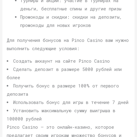
Турниры и акции: участие в турнирах на
деньги, бесплатные спины и другие призы
Промокоды и скидки: скидки на депозиты,
промокоды для новых игроков
Для получения бонусов на Pinco Casino вам нужно
выполнить следующие условия:
Создать аккаунт на сайте Pinco Casino
Сделать депозит в размере 5000 рублей или
более
Получить бонус в размере 100% от первого
депозита
Использовать бонус для игры в течение 7 дней
Установить максимальную сумму выигрыша в
100000 рублей
Pinco Casino – это онлайн-казино, которое
предлагает своим игрокам множество бонусов и