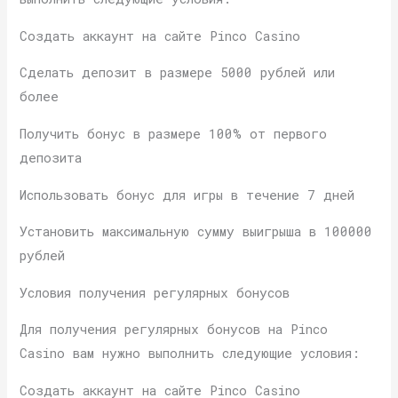
Создать аккаунт на сайте Pinco Casino
Сделать депозит в размере 5000 рублей или
более
Получить бонус в размере 100% от первого
депозита
Использовать бонус для игры в течение 7 дней
Установить максимальную сумму выигрыша в 100000
рублей
Условия получения регулярных бонусов
Для получения регулярных бонусов на Pinco
Casino вам нужно выполнить следующие условия:
Создать аккаунт на сайте Pinco Casino