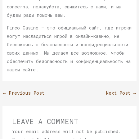
concerns, пожалуйста, свяжитесь с нами, и мы
будем рады помочь вам.
Pinco Casino – это официальный сайт, где игроки
могут насладиться игрой в онлайн-казино, не
беспокоясь о безопасности и конфиденциальности
своих данных. Мы делаем все возможное, чтобы
обеспечить безопасность и конфиденциальность на
нашем сайте.
←
Previous Post
Next Post
→
LEAVE A COMMENT
Your email address will not be published.