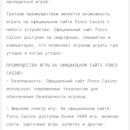
насладиться игрой.
Третьим преимуществом является возможность
играть на официальном сайте Pinco Casino с
любого устройства. Официальный сайт Pinco
Casino доступен на смартфонах, планшетах и
компьютерах, что позволяет игрокам играть где
угодно и когда угодно.
ПРЕИМУЩЕСТВА ИГРЫ НА ОФИЦИАЛЬНОМ САЙТЕ PINCO
CASINO:
• Безопасность: Официальный сайт Pinco Casino
использует современные технологии для
обеспечения безопасности игроков.
• Широкий спектр игр: На официальном сайте
Pinco Casino доступны более 1000 игр, включая
слоты, карточные игры, рулетку и другие.