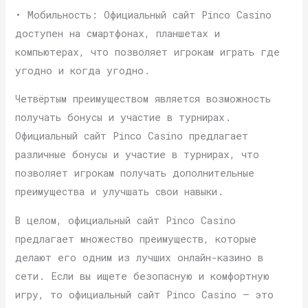
• Мобильность: Официальный сайт Pinco Casino
доступен на смартфонах, планшетах и
компьютерах, что позволяет игрокам играть где
угодно и когда угодно.
Четвёртым преимуществом является возможность
получать бонусы и участие в турнирах.
Официальный сайт Pinco Casino предлагает
различные бонусы и участие в турнирах, что
позволяет игрокам получать дополнительные
преимущества и улучшать свои навыки.
В целом, официальный сайт Pinco Casino
предлагает множество преимуществ, которые
делают его одним из лучших онлайн-казино в
сети. Если вы ищете безопасную и комфортную
игру, то официальный сайт Pinco Casino – это