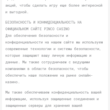
акций, чтобы сделать игру еще более интересной
и выгодной.
БЕЗОПАСНОСТЬ И КОНФИДЕНЦИАЛЬНОСТЬ НА
ОФИЦИАЛЬНОМ САЙТЕ PINCO CASINO
Для обеспечения безопасности и
конфиденциальности на нашем сайте мы используем
современные технологии и системы безопасности,
которые защищают вашу личную информацию и
данные. Мы также сотрудничаем с ведущими
компаниями в области безопасности, чтобы
обеспечить наше положение на рынке онлайн-
казино.
Мы также обеспечиваем конфиденциальность вашей
информации, используя защищенные соединения и
защищенные серверы для хранения вашей