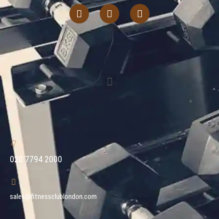
I
T
L
n
i
i
s
k
n
t
t
k
a
o
e
g
k
d
r
i
a
n
Menu
m
020 7794 2000
sales@fitnessclublondon.com