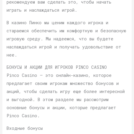
рекомендуем вам сделать это, чтобы начать
играть и наслаждаться игрой.
В казино Пинко мы ценим каждого игрока и
стараемся обеспечить им комфортную и безопасную
игровую среду. Мы надеемся, что вы будете
наслаждаться игрой и получать удовольствие от
нее.
БОНУСЫ И АКЦИИ ДЛЯ ИГРОКОВ PINCO CASINO
Pinco Casino – это онлайн-казино, которое
предлагает своим игрокам множество бонусов и
акций, чтобы сделать игру еще более интересной
и выгодной. В этом разделе мы рассмотрим
основные бонусы и акции, которые предлагает
Pinco Casino.
Входные бонусы