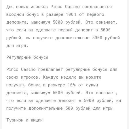
Для новых игроков Pinco Casino предлагается
входной бонус в размере 100% от первого
депозита, максимум 5000 рублей. Это означает,
что если вы сделаете первый депозит в 5000
рублей, вы получите дополнительные 5000 рублей
для игры.
Регулярные бонусы
Pinco Casino предлагает регулярные бонусы для
своих игроков. Каждую неделю вы можете
получать бонус в размере 10% от суммы
депозита, максимум 5000 рублей. Это означает,
что если вы сделаете депозит в 5000 рублей, вы
получите дополнительные 500 рублей для игры.
Турниры и акции