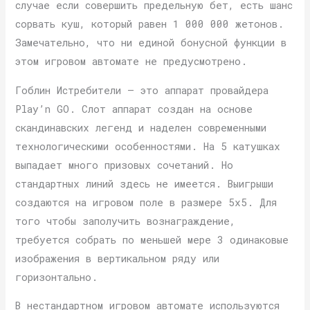
случае если совершить предельную бет, есть шанс
сорвать куш, который равен 1 000 000 жетонов.
Замечательно, что ни единой бонусной функции в
этом игровом автомате не предусмотрено.
Гоблин Истребители – это аппарат провайдера
Play’n GO. Слот аппарат создан на основе
скандинавских легенд и наделен современными
технологическими особенностями. На 5 катушках
выпадает много призовых сочетаний. Но
стандартных линий здесь не имеется. Выигрыши
создаются на игровом поле в размере 5х5. Для
того чтобы заполучить вознаграждение,
требуется собрать по меньшей мере 3 одинаковые
изображения в вертикальном ряду или
горизонтально.
В нестандартном игровом автомате используются