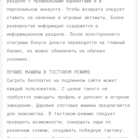
разделе с премиальными вариантами и в
персональном аккаунте. Чтобы возврата следует
ставить за наличные в игровые автоматы. Более
развернутая информация содержится в
информационном разделе. После всестороннего
отыгрыша бонуса деньги переводятся на главный
баланс, их можно обналичить на обычных
условиях.
ЛУЧШИЕ МАШИНЫ В ТЕСТОВОМ РЕЖИМЕ
Сыграть бесплатно на подлинном сайте может
каждый пользователь. С целью такого не
требуется заводить профиль и депозит в игорном
заведении. Даровые слотовые машины предлагаются
для знакомства. В тестовом-режиме следует
проверять возможности, совершать пари по
различным схемам, создавать победную тактику.