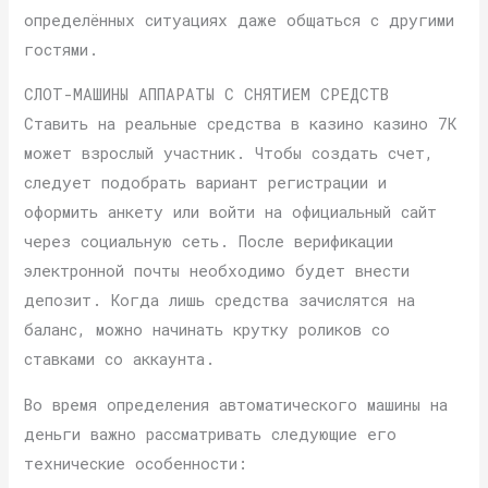
определённых ситуациях даже общаться с другими
гостями.
СЛОТ-МАШИНЫ АППАРАТЫ С СНЯТИЕМ СРЕДСТВ
Ставить на реальные средства в казино казино 7К
может взрослый участник. Чтобы создать счет,
следует подобрать вариант регистрации и
оформить анкету или войти на официальный сайт
через социальную сеть. После верификации
электронной почты необходимо будет внести
депозит. Когда лишь средства зачислятся на
баланс, можно начинать крутку роликов со
ставками со аккаунта.
Во время определения автоматического машины на
деньги важно рассматривать следующие его
технические особенности: