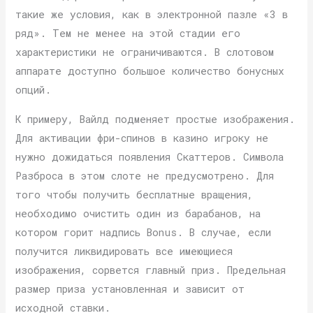
такие же условия, как в электронной пазле «3 в
ряд». Тем не менее на этой стадии его
характеристики не ограничиваются. В слотовом
аппарате доступно большое количество бонусных
опций.
К примеру, Вайлд подменяет простые изображения.
Для активации фри-спинов в казино игроку не
нужно дожидаться появления Скаттеров. Символа
Разброса в этом слоте не предусмотрено. Для
того чтобы получить бесплатные вращения,
необходимо очистить один из барабанов, на
котором горит надпись Bonus. В случае, если
получится ликвидировать все имеющиеся
изображения, сорвется главный приз. Предельная
размер приза установленная и зависит от
исходной ставки.