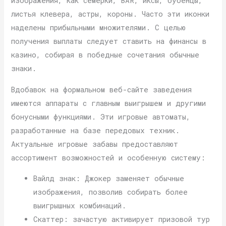
изображения, как семерки, BAR, иксы, бубенцы,
листья клевера, астры, короны. Часто эти иконки
наделены прибыльными множителями. С целью
получения выплаты следует ставить на финансы в
казино, собирая в победные сочетания обычные
знаки.
Вдобавок на формальном веб-сайте заведения
имеются аппараты с главным выигрышем и другими
бонусными функциями. Эти игровые автоматы,
разработанные на базе передовых техник.
Актуальные игровые забавы предоставляют
ассортимент возможностей и особенную систему:
Вайлд знак: Джокер заменяет обычные
изображения, позволив собирать более
выигрышных комбинаций.
Скаттер: зачастую активирует призовой тур