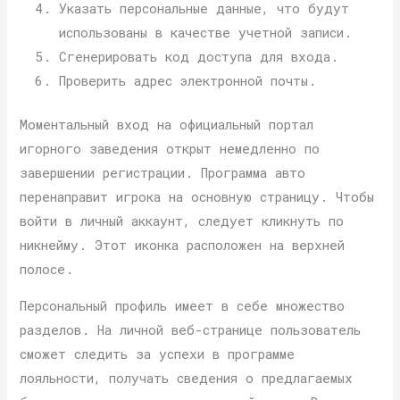
Указать персональные данные, что будут
использованы в качестве учетной записи.
Сгенерировать код доступа для входа.
Проверить адрес электронной почты.
Моментальный вход на официальный портал
игорного заведения открыт немедленно по
завершении регистрации. Программа авто
перенаправит игрока на основную страницу. Чтобы
войти в личный аккаунт, следует кликнуть по
никнейму. Этот иконка расположен на верхней
полосе.
Персональный профиль имеет в себе множество
разделов. На личной веб-странице пользователь
сможет следить за успехи в программе
лояльности, получать сведения о предлагаемых