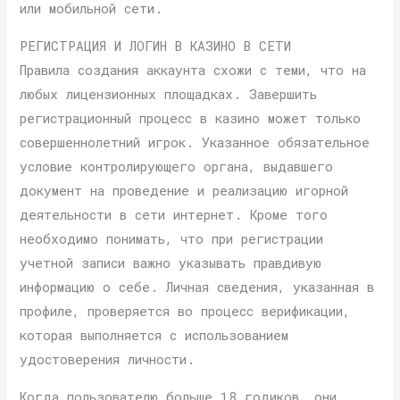
или мобильной сети.
РЕГИСТРАЦИЯ И ЛОГИН В КАЗИНО В СЕТИ
Правила создания аккаунта схожи с теми, что на
любых лицензионных площадках. Завершить
регистрационный процесс в казино может только
совершеннолетний игрок. Указанное обязательное
условие контролирующего органа, выдавшего
документ на проведение и реализацию игорной
деятельности в сети интернет. Кроме того
необходимо понимать, что при регистрации
учетной записи важно указывать правдивую
информацию о себе. Личная сведения, указанная в
профиле, проверяется во процесс верификации,
которая выполняется с использованием
удостоверения личности.
Когда пользователю больше 18 годиков, они