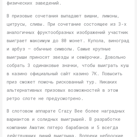
физических заведений.
В призовые сочетания выпадают вишни, лимоны,
цитрусы, сливы. При сочетание состоящее из 3-х
аналогичных фруктообразных изображений участник
выиграет максимум до 80 монет. Купола, виноград
и арбуз – обычные символы. Самые крупные
выигрыши приносят звезды и семёрочки. Довольно
собрать 3 одинаковые значки, чтобы выиграть куш
в казино официальный сайт казино 7К. Повысить
приз сможет помочь рискованный тур. Никаких
альтернативных призовых возможностей в этом
ретро слоте не предусмотрено.
В слотовом аппарате Crazy Bee более наградных
вариантов и солидных выигрышей. В разработке
компании Аматик пятеро барабанов и 5 всегда
действующих линий выигрыша. Вопреки неброские