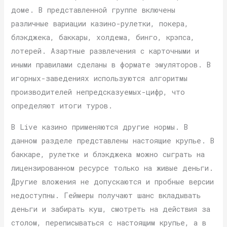
доме. В представленной группе включены
различные вариации казино-рулетки, покера,
блэкджека, баккары, холдема, бинго, крэпса,
лотерей. Азартные развлечения с карточными и
иными правилами сделаны в формате эмуляторов. В
игорных-заведениях используются алгоритмы
производителей непредсказуемых-цифр, что
определяют итоги туров.
В Live казино применяются другие нормы. В
данном разделе представлены настоящие крупье. В
баккаре, рулетке и блэкджека можно сыграть на
лицензированном ресурсе только на живые деньги.
Другие вложения не допускаются и пробные версии
недоступны. Геймеры получают шанс вкладывать
деньги и забирать куш, смотреть на действия за
столом, переписываться с настоящим крупье, а в