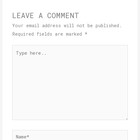
LEAVE A COMMENT
Your email address will not be published.
Required fields are marked
*
Type
here..
Name*