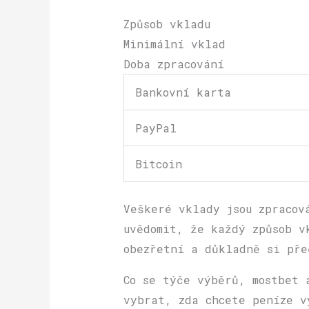
Způsob vkladu
Minimální vklad
Doba zpracování
Bankovní karta
PayPal
Bitcoin
Veškeré vklady jsou zpracov
uvědomit, že každý způsob v
obezřetní a důkladně si pře
Co se týče výběrů, mostbet 
vybrat, zda chcete peníze v