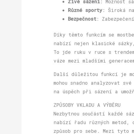
Živé sázení
: Možnost s
Různé sporty
: Široká n
Bezpečnost
: Zabezpečen
Díky těmto funkcím se mostb
nabízí nejen klasické sázky
To jde ruku v ruce s trende
váze mezi mladšími generace
Další důležitou funkcí je m
mohou snadno analyzovat své
na úspěch při sázení a umož
ZPŮSOBY VKLADU A VÝBĚRU
Nezbytnou součástí každé sá
nabízí řadu různých metod, 
způsob pro sebe. Mezi tyto 