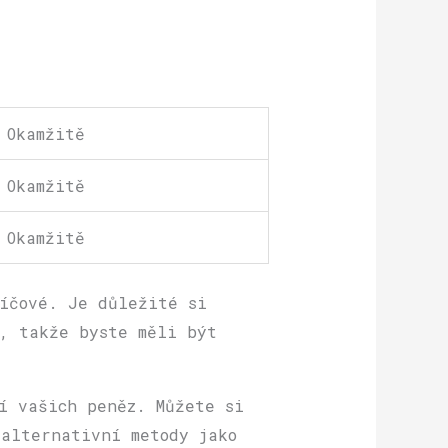
Okamžitě
Okamžitě
Okamžitě
líčové. Je důležité si
y, takže byste měli být
í vašich peněz. Můžete si
 alternativní metody jako