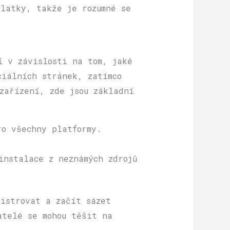
latky, takže je rozumné se
í v závislosti na tom, jaké
ciálních stránek, zatímco
zařízení, zde jsou základní
o všechny platformy.
instalace z neznámých zdrojů
istrovat a začít sázet
atelé se mohou těšit na