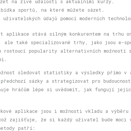
ázet na živé události s aktuálními kurzy.
abídka sportů, na které můžete sázet.
í uživatelských údajů pomocí moderních technolo
et aplikace stává silným konkurentem na trhu o
, ale také specializované trhy, jako jsou e-sp
m rostoucí popularity alternativních možností 
mi.
ožnost sledovat statistiky a výsledky přímo v 
 předchozí sázky a strategizovat pro budoucnos
ňuje hráčům lépe si uvědomit, jak fungují jejic
zkové aplikace jsou i možnosti vkladu a výběru
což zajišťuje, že si každý uživatel bude moci 
metody patří: