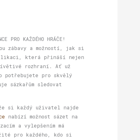
NCE PRO KAŽDÉHO HRÁČE!
ou zábavy a možností, jak si
plikaci, která přináší nejen
ívětivé rozhraní. Ať už
o potřebujete pro skvělý
uje sázkařům sledovat
že si každý uživatel najde
ce
nabízí možnost sázet na
zacím a vylepšením má
žité pro každého, kdo si