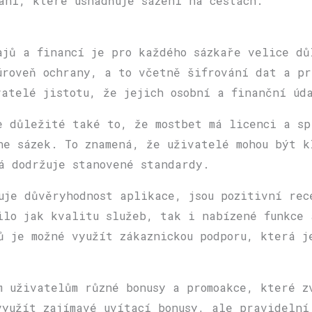
aní, které usnadňuje sázení na cestách.
ajů a financí je pro každého sázkaře velice dů
úroveň ochrany, a to včetně šifrování dat a pr
vatelé jistotu, že jejich osobní a finanční úd
e důležité také to, že mostbet má licenci a sp
ne sázek. To znamená, že uživatelé mohou být k
á dodržuje stanovené standardy.
uje důvěryhodnost aplikace, jsou pozitivní rec
ilo jak kvalitu služeb, tak i nabízené funkce 
ů je možné využít zákaznickou podporu, která j
m uživatelům různé bonusy a promoakce, které z
využít zajímavé uvítací bonusy, ale pravidelní