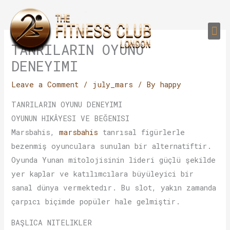
Skip
to
Me
content
PERSONAL TRAI
GROUP TRAIN
TRAIN YOUR CLIEN
GYM EQUIPMENT TRAINING PROGR
TANRILARIN OYUNU
DENEYIMI
Leave a Comment
/
july_mars
/ By
happy
TANRILARIN OYUNU DENEYIMI
OYUNUN HIKÂYESI VE BEĞENISI
Marsbahis,
marsbahis
tanrısal figürlerle
bezenmiş oyunculara sunulan bir alternatiftir.
Oyunda Yunan mitolojisinin lideri güçlü şekilde
yer kaplar ve katılımcılara büyüleyici bir
sanal dünya vermektedır. Bu slot, yakın zamanda
çarpıcı biçimde popüler hale gelmiştir.
BAŞLICA NITELIKLER