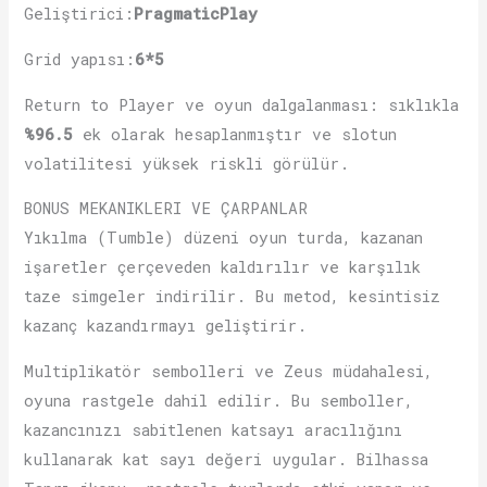
Geliştirici:
PragmaticPlay
Grid yapısı:
6*5
Return to Player ve oyun dalgalanması: sıklıkla
%96.5
ek olarak hesaplanmıştır ve slotun
volatilitesi yüksek riskli görülür.
BONUS MEKANIKLERI VE ÇARPANLAR
Yıkılma (Tumble) düzeni oyun turda, kazanan
işaretler çerçeveden kaldırılır ve karşılık
taze simgeler indirilir. Bu metod, kesintisiz
kazanç kazandırmayı geliştirir.
Multiplikatör sembolleri ve Zeus müdahalesi,
oyuna rastgele dahil edilir. Bu semboller,
kazancınızı sabitlenen katsayı aracılığını
kullanarak kat sayı değeri uygular. Bilhassa