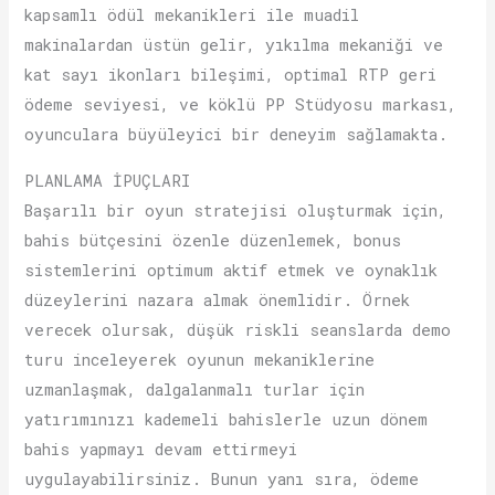
kapsamlı ödül mekanikleri ile muadil
makinalardan üstün gelir, yıkılma mekaniği ve
kat sayı ikonları bileşimi, optimal RTP geri
ödeme seviyesi, ve köklü PP Stüdyosu markası,
oyunculara büyüleyici bir deneyim sağlamakta.
PLANLAMA İPUÇLARI
Başarılı bir oyun stratejisi oluşturmak için,
bahis bütçesini özenle düzenlemek, bonus
sistemlerini optimum aktif etmek ve oynaklık
düzeylerini nazara almak önemlidir. Örnek
verecek olursak, düşük riskli seanslarda demo
turu inceleyerek oyunun mekaniklerine
uzmanlaşmak, dalgalanmalı turlar için
yatırımınızı kademeli bahislerle uzun dönem
bahis yapmayı devam ettirmeyi
uygulayabilirsiniz. Bunun yanı sıra, ödeme