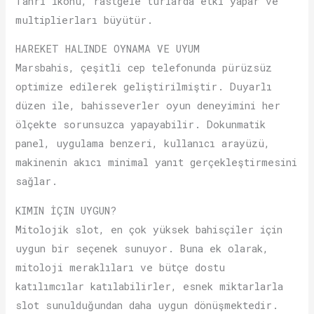
Tanrı ikonu, rastgele turlarda etki yapar ve
multiplierları büyütür.
HAREKET HALINDE OYNAMA VE UYUM
Marsbahis, çeşitli cep telefonunda pürüzsüz
optimize edilerek geliştirilmiştir. Duyarlı
düzen ile, bahisseverler oyun deneyimini her
ölçekte sorunsuzca yapayabilir. Dokunmatik
panel, uygulama benzeri, kullanıcı arayüzü,
makinenin akıcı minimal yanıt gerçekleştirmesini
sağlar.
KIMIN İÇIN UYGUN?
Mitolojik slot, en çok yüksek bahisçiler için
uygun bir seçenek sunuyor. Buna ek olarak,
mitoloji meraklıları ve bütçe dostu
katılımcılar katılabilirler, esnek miktarlarla
slot sunulduğundan daha uygun dönüşmektedir.