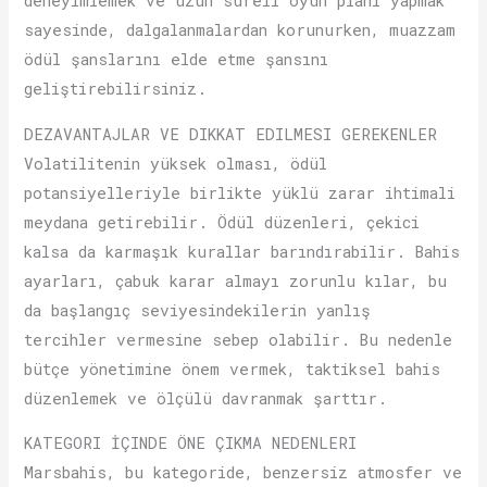
deneyimlemek ve uzun süreli oyun planı yapmak
sayesinde, dalgalanmalardan korunurken, muazzam
ödül şanslarını elde etme şansını
geliştirebilirsiniz.
DEZAVANTAJLAR VE DIKKAT EDILMESI GEREKENLER
Volatilitenin yüksek olması, ödül
potansiyelleriyle birlikte yüklü zarar ihtimali
meydana getirebilir. Ödül düzenleri, çekici
kalsa da karmaşık kurallar barındırabilir. Bahis
ayarları, çabuk karar almayı zorunlu kılar, bu
da başlangıç seviyesindekilerin yanlış
tercihler vermesine sebep olabilir. Bu nedenle
bütçe yönetimine önem vermek, taktiksel bahis
düzenlemek ve ölçülü davranmak şarttır.
KATEGORI İÇINDE ÖNE ÇIKMA NEDENLERI
Marsbahis, bu kategoride, benzersiz atmosfer ve