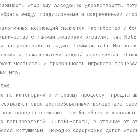
зможность игорному заведению удовлетворять пот
выбрать между традиционными и современными игр
налогичных коллекций является партнёрство с бол
удничество с такими лидерами отрасли, как NetE
во визуализации и аудио. Геймеры в Он Икс кази
темами и возможностями каждой развлечения. Важн
рует честность и прозрачность игрового процесс
ных игр.
ЗМАМ
ые по категориям и игровому процессу, предлага
 сохраняют свою востребованными вследствие свое
и как правило включают три барабана и основной
ых пользователей. Онлайн-слоты, в отличие от э
более катушками, нередко содержащие дополнител