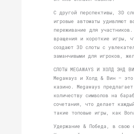
С другой перспективы, 3D сл
игровые автоматы удивляют в
переживание для участников.
вращения и короткие игры, ч
создают 3D слоты с увлекате
заманчивыми для игроков, же
СЛОТЫ MEGAWAYS И ХОЛД ЭНД В
Megaways и Холд & Вин — это
казино. Megaways предлагает
количеству символов на бара
сочетания, что делает кажды
такие топовые игры, как Bon
Удержание & Победа, в свою 