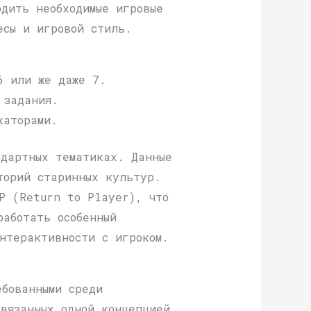
одить необходимые игровые
есы и игровой стиль.
6 или же даже 7.
 задания.
каторами.
ндартных тематиках. Данные
торий старинных культур.
TP (Return to Player), что
работать особенный
нтерактивности с игроком.
ебованными среди
связанных одной концепцией,