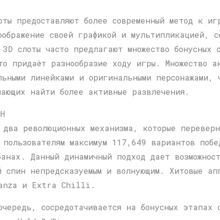
оты предоставляют более современный метод к иг
оображение своей графикой и мультипликацией, с
 3D слоты часто предлагают множество бонусных 
то придаёт разнообразие ходу игры. Множество а
льными линейками и оригинальными персонажами, 
лающих найти более активные развлечения.
ИН
 два революционных механизма, которые перевер
 пользователям максимум 117,649 вариантов побе
банах. Данный динамичный подход дает возможнос
й спин непредсказуемым и волнующим. Хитовые ап
anza и Extra Chilli.
очередь, сосредотачивается на бонусных этапах 