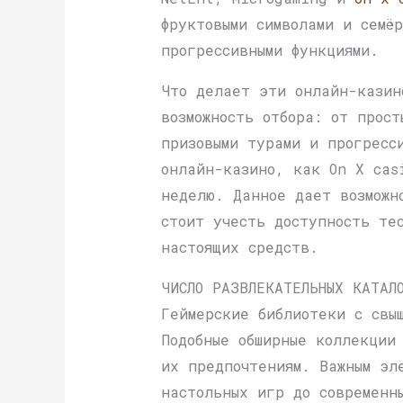
фруктовыми символами и семё
прогрессивными функциями.
Что делает эти онлайн-казин
возможность отбора: от прос
призовыми турами и прогресс
онлайн-казино, как On X cas
неделю. Данное дает возможн
стоит учесть доступность те
настоящих средств.
ЧИСЛО РАЗВЛЕКАТЕЛЬНЫХ КАТАЛ
Геймерские библиотеки с свы
Подобные обширные коллекции
их предпочтениям. Важным эл
настольных игр до современн