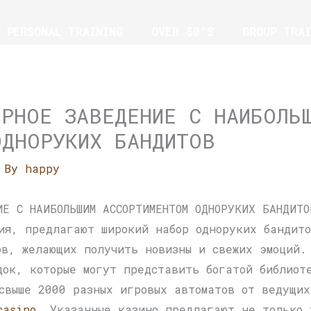
PERSONAL TRAINING
OVER 50’S
GROUP TRAI
G
ОРНОЕ ЗАВЕДЕНИЕ С НАИБОЛЬ
ОДНОРУКИХ БАНДИТОВ
 By
happy
ИЕ С НАИБОЛЬШИМ АССОРТИМЕНТОМ ОДНОРУКИХ БАНДИТО
ия, предлагают широкий набор одноруких бандито
ов, желающих получить новизны и свежих эмоций.
док, которые могут представить богатой библиот
 свыше 2000 разных игровых автоматов от ведущи
casino
. Указанные казино предлагают не только 