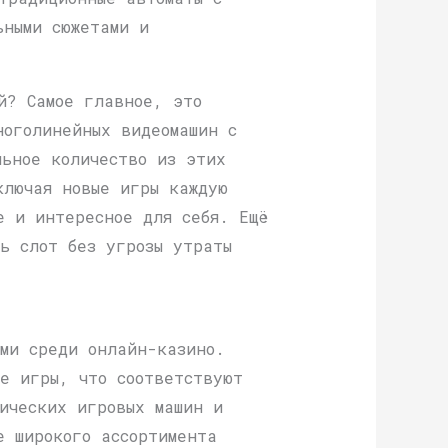
ьными сюжетами и
й? Самое главное, это
ноголинейных видеомашин с
льное количество из этих
ключая новые игры каждую
е и интересное для себя. Ещё
ь слот без угрозы утраты
ыми среди онлайн-казино.
те игры, что соответствуют
ических игровых машин и
е широкого ассортимента