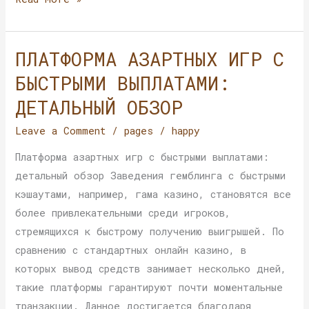
ПЛАТФОРМА АЗАРТНЫХ ИГР С
Платформа
азартных
БЫСТРЫМИ ВЫПЛАТАМИ:
игр
ДЕТАЛЬНЫЙ ОБЗОР
с
быстрыми
Leave a Comment
/
pages
/
happy
выплатами:
Платформа азартных игр с быстрыми выплатами:
детальный
детальный обзор Заведения гемблинга с быстрыми
обзор
кэшаутами, например, гама казино, становятся все
более привлекательными среди игроков,
стремящихся к быстрому получению выигрышей. По
сравнению с стандартных онлайн казино, в
которых вывод средств занимает несколько дней,
такие платформы гарантируют почти моментальные
транзакции. Данное достигается благодаря