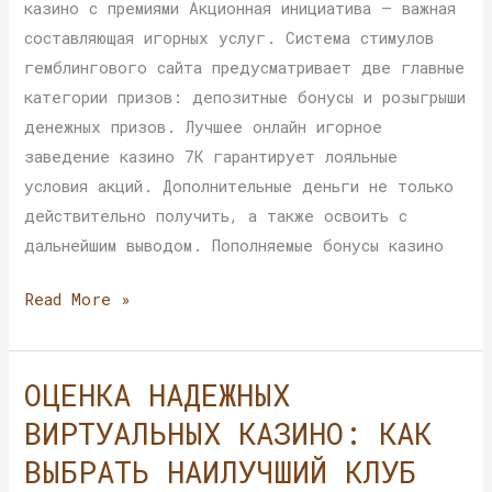
казино с премиями Акционная инициатива – важная
с
составляющая игорных услуг. Система стимулов
премиями
гемблингового сайта предусматривает две главные
категории призов: депозитные бонусы и розыгрыши
денежных призов. Лучшее онлайн игорное
заведение казино 7К гарантирует лояльные
условия акций. Дополнительные деньги не только
действительно получить, а также освоить с
дальнейшим выводом. Пополняемые бонусы казино
Read More »
ОЦЕНКА НАДЕЖНЫХ
Оценка
надежных
ВИРТУАЛЬНЫХ КАЗИНО: КАК
виртуальных
ВЫБРАТЬ НАИЛУЧШИЙ КЛУБ
казино: