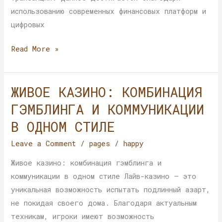
использованию современных финансовых платформ и
цифровых
Read More »
ЖИВОЕ КАЗИНО: КОМБИНАЦИЯ
Живое
казино:
ГЭМБЛИНГА И КОММУНИКАЦИИ
комбинация
В ОДНОМ СТИЛЕ
гэмблинга
и
Leave a Comment
/
pages
/
happy
коммуникации
Живое казино: комбинация гэмблинга и
в
коммуникации в одном стиле Лайв-казино — это
одном
уникальная возможность испытать подлинный азарт,
стиле
не покидая своего дома. Благодаря актуальным
техникам, игроки имеют возможность