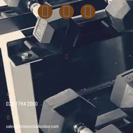
I
T
L
n
i
i
s
k
n
t
t
k
Menu
a
o
e
g
k
d
r
i
020 7794 2000
a
n
m
sales@fitnessclublondon.com