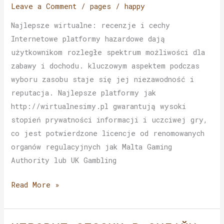
Leave a Comment
/
pages
/
happy
i
cechy
Najlepsze wirtualne: recenzje i cechy
Internetowe platformy hazardowe dają
użytkownikom rozległe spektrum możliwości dla
zabawy i dochodu. kluczowym aspektem podczas
wyboru zasobu staje się jej niezawodność i
reputacja. Najlepsze platformy jak
http://wirtualnesimy.pl gwarantują wysoki
stopień prywatności informacji i uczciwej gry,
co jest potwierdzone licencje od renomowanych
organów regulacyjnych jak Malta Gaming
Authority lub UK Gambling
Read More »