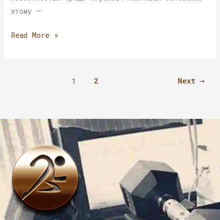
этому —
Read More »
1
2
Next
→