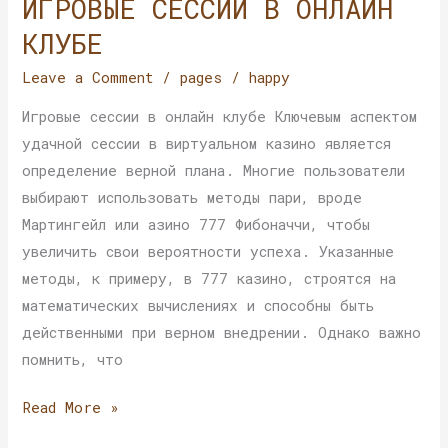
ИГРОВЫЕ СЕССИИ В ОНЛАЙН
Игровые
сессии
КЛУБЕ
в
Leave a Comment
/
pages
/
happy
онлайн
клубе
Игровые сессии в онлайн клубе Ключевым аспектом
удачной сессии в виртуальном казино является
определение верной плана. Многие пользователи
выбирают использовать методы пари, вроде
Мартингейл или азино 777 Фибоначчи, чтобы
увеличить свои вероятности успеха. Указанные
методы, к примеру, в 777 казино, строятся на
математических вычислениях и способны быть
действенными при верном внедрении. Однако важно
помнить, что
Read More »