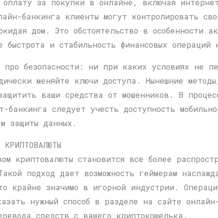
ь оплату за покупки в онлайне, включая интерне
лайн-банкинга клиенты могут контролировать сво
окидая дом. Это обстоятельство в особенности а
е быстрота и стабильность финансовых операций 
ь про безопасности: ни при каких условиях не п
дически меняйте ключи доступа. Нынешние методы
защитить ваши средства от мошенников. В процес
т-банкинга следует учесть доступность мобильно
ем защиты данных.
М КРИПТОВАЛЮТЫ
вом криптовалюты становится все более распрост
Такой подход дает возможность геймерам наслажд
то крайне значимо в игорной индустрии. Операци
казать нужный способ в разделе на сайте онлайн
еревода средств с вашего криптокошелька.