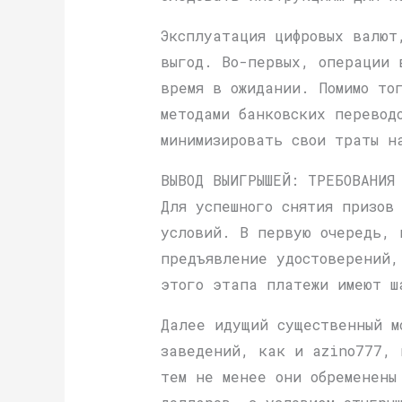
Эксплуатация цифровых валют
выгод. Во-первых, операции 
время в ожидании. Помимо то
методами банковских перевод
минимизировать свои траты н
ВЫВОД ВЫИГРЫШЕЙ: ТРЕБОВАНИЯ
Для успешного снятия призов
условий. В первую очередь, 
предъявление удостоверений,
этого этапа платежи имеют ш
Далее идущий существенный м
заведений, как и azino777, 
тем не менее они обременены