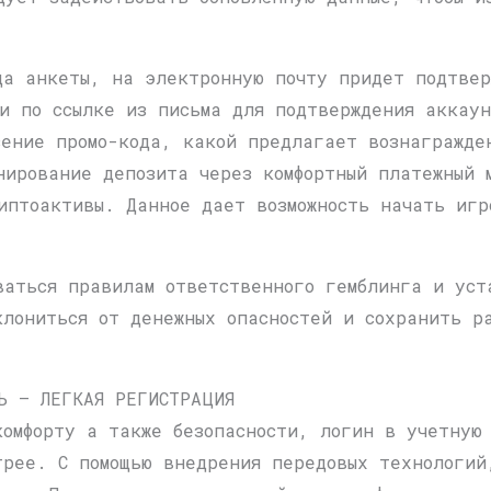
да анкеты, на электронную почту придет подтвер
и по ссылке из письма для подтверждения аккаун
сение промо-кода, какой предлагает вознагражде
нирование депозита через комфортный платежный 
иптоактивы. Данное дает возможность начать игр
ваться правилам ответственного гемблинга и уст
клониться от денежных опасностей и сохранить р
Ь – ЛЕГКАЯ РЕГИСТРАЦИЯ
комфорту а также безопасности, логин в учетную
трее. С помощью внедрения передовых технологий