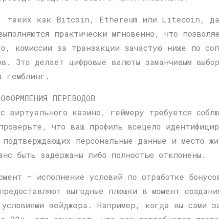
, таких как Bitcoin, Ethereum или Litecoin, да
выполняются практически мгновенно, что позволя
го, комиссии за транзакции зачастую ниже по соп
ов. Это делает цифровые валюты заманчивым выбо
а гемблинг.
 ОФОРМЛЕНИЯ ПЕРЕВОДОВ
 с виртуального казино, геймеру требуется собл
проверьте, что ваш профиль всецело идентифицир
 подтверждающих персональные данные и место жи
анс быть задержаны либо полностью отклонены.
омент — исполнение условий по отработке бонусо
предоставляют выгодные плюшки в момент создани
 условиями вейджера. Например, когда вы сами з