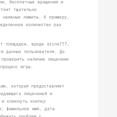
ии, бесплатные вращения и
стоит тщательно
т неявные лимиты. К примеру,
еделенное количество раз
ет площадки, вроде azino777,
ти данных пользователя. До
 проверить наличие лицензии
 процесс игры.
цию, которая предоставляет
ладающего лицензией и
 и кликнуть кнопку
я, фамильное имя, дата
збежать проблем с