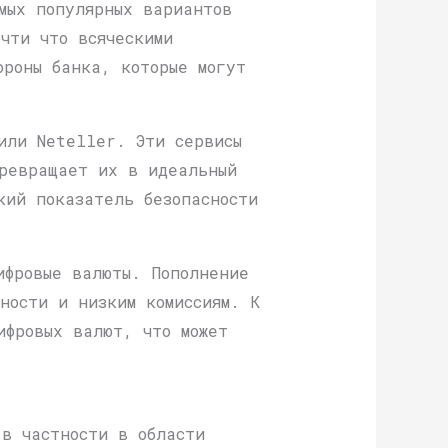
мых популярных вариантов
чти что всяческими
ороны банка, которые могут
или Neteller. Эти сервисы
превращает их в идеальный
кий показатель безопасности
ифровые валюты. Пополнение
ности и низким комиссиям. К
ифровых валют, что может
 в частности в области