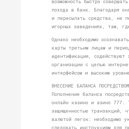
возможность быстро совершат
похода в банк. Благодаря он
и пересылать средства, не п
игорных заведениях, там, гд
Однако необходимо осознават
карты третьим лицам и перио
идентификация, содействуют 
организации с целью интерне
интерфейсом и высоким уровн
ВНЕСЕНИЕ БАЛАНСА ПОСРЕДСТВО
Пополнение баланса посредст
онлайн казино и азино 777. 
защищенностью транзакций, ч
валютой легок: необходимо у
следовать инструкциям для п