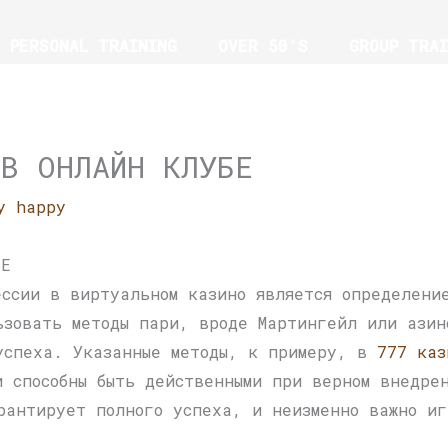
PERSONAL TRAINING
OVER 50’S
GROUP TRAI
G
 В ОНЛАЙН КЛУБЕ
By
happy
БЕ
ессии в виртуальном казино является определени
ьзовать методы пари, вроде Мартингейл или азин
успеха. Указанные методы, к примеру, в
777 каз
и способны быть действенными при верном внедре
рантирует полного успеха, и неизменно важно иг