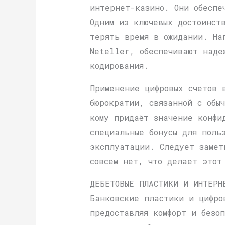
интернет-казино. Они обеспе
Одним из ключевых достоинст
терять время в ожидании. На
Neteller, обеспечивают наде
кодирования.
Применение цифровых счетов 
бюрократии, связанной с обы
кому придаёт значение конфи
специальные бонусы для поль
эксплуатации. Следует замет
совсем нет, что делает этот
ДЕБЕТОВЫЕ ПЛАСТИКИ И ИНТЕРН
Банковские пластики и цифро
предоставляя комфорт и безо