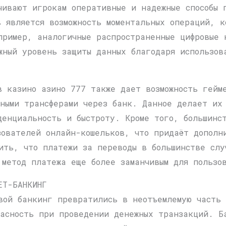
чивают игрокам оперативные и надежные способы 
в является возможность моментальных операций, к
пример, аналогичные распространенные цифровые 
жный уровень защиты данных благодаря использов
в казино азино 777 также дает возможность гейм
чными трансферами через банк. Данное делает их
денциальность и быстроту. Кроме того, большинс
зователей онлайн-кошельков, что придаёт дополн
ить, что платежи за переводы в большинстве слу
 метод платежа еще более заманчивым для пользо
ЕТ-БАНКИНГ
вой банкинг превратились в неотъемлемую часть 
пасность при проведении денежных транзакций. Б